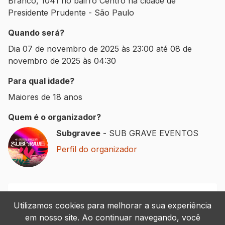
Branco
,
1041
no bairro
Centro
na cidade de
Presidente Prudente
-
São Paulo
Quando será?
Dia
07 de novembro de 2025 às 23:00
até
08 de
novembro de 2025 às 04:30
Para qual idade?
Maiores de 18 anos
Quem é o organizador?
Subgravee
-
SUB GRAVE EVENTOS
Perfil do organizador
Sobre o evento
Utilizamos cookies para melhorar a sua experiência
em nosso site. Ao continuar navegando, você