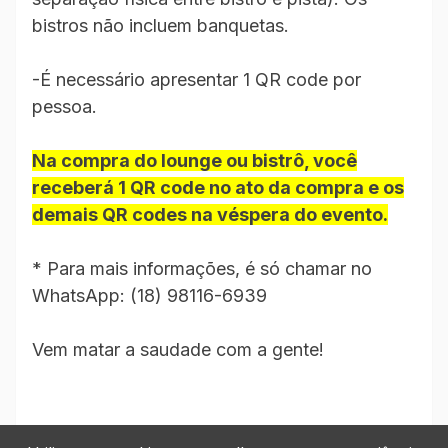
bistros não incluem banquetas.
-É necessário apresentar 1 QR code
por
pessoa.
Na compra do lounge ou bistrô, você
receberá 1 QR code no ato da compra e os
demais QR codes na véspera do evento.
* Para mais informações, é só chamar no
WhatsApp: (18) 98116-6939
Vem matar a saudade com a gente!