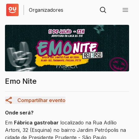
Organizadores
Emo Nite
Compartilhar evento
Onde será?
Em
Fábrica gastrobar
localizado na
Rua Adílio
Artoni
,
32
(Esquina)
no bairro
Jardim Petrópolis
na
cidade de
Presidente Prudente
-
São Paulo